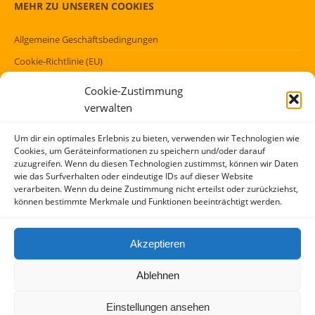
MEHR ZU UNSEREN COOKIES
Allgemeine Geschäftsbedingungen
Cookie-Richtlinie (EU)
Datenschutzerklärung (EU)
Cookie-Zustimmung
Impressum
verwalten
Haftungsausschluss
Um dir ein optimales Erlebnis zu bieten, verwenden wir Technologien wie
Cookies, um Geräteinformationen zu speichern und/oder darauf
FÖRMLICHES
zuzugreifen. Wenn du diesen Technologien zustimmst, können wir Daten
wie das Surfverhalten oder eindeutige IDs auf dieser Website
verarbeiten. Wenn du deine Zustimmung nicht erteilst oder zurückziehst,
Kontakt
können bestimmte Merkmale und Funktionen beeinträchtigt werden.
Über mich
AGBs
Akzeptieren
Impressum und Datenschutzerklärung
Ablehnen
Copyright (c) 2017 – 2026 / Idee und Konzept: Peter Kensok, M.A. –
Einstellungen ansehen
Stuttgart