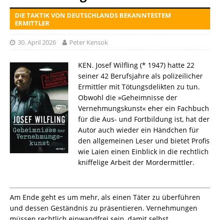
DIE TAKTIK VON DEUTSCHLANDS BEKANNTESTEM
ERMITTLER
30. April 2026
Peter Kensok
KEN. Josef Wilfling (* 1947) hatte 22
seiner 42 Berufsjahre als polizeilicher
Ermittler mit Tötungsdelikten zu tun.
Obwohl die »Geheimnisse der
Vernehmungskunst« eher ein Fachbuch
für die Aus- und Fortbildung ist, hat der
Autor auch wieder ein Händchen für
den allgemeinen Leser und bietet Profis
wie Laien einen Einblick in die rechtlich
kniffelige Arbeit der Mordermittler.
Am Ende geht es um mehr, als einen Täter zu überführen
und dessen Geständnis zu präsentieren. Vernehmungen
müssen rechtlich einwandfrei sein, damit selbst