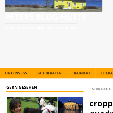
PETERS BLOG-HÜTTE
FÜR (FAST) ALLES VON ZWISCHENDURCH
UNTERWEGS
GUT BERATEN
TRAINIERT
LITER
GERN GESEHEN
STARTSEITE
cropp