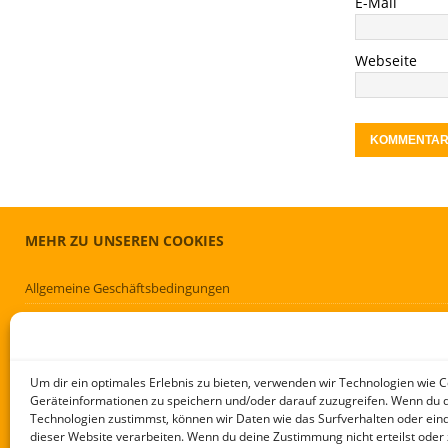
E-Mail
Webseite
MEHR ZU UNSEREN COOKIES
Allgemeine Geschäftsbedingungen
Cookie-Richtlinie (EU)
Datenschutzerklärung (EU)
Impressum
Um dir ein optimales Erlebnis zu bieten, verwenden wir Technologien wie 
Geräteinformationen zu speichern und/oder darauf zuzugreifen. Wenn du 
Haftungsausschluss
Technologien zustimmst, können wir Daten wie das Surfverhalten oder eind
dieser Website verarbeiten. Wenn du deine Zustimmung nicht erteilst oder 