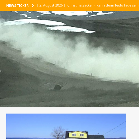
[ 2. August 2026 ]
Christina Zacker – Kann denn Fado fade sei
NEWS TICKER
[ 1. August 2026 ]
Maike Maja Nowak – Abenteuer Vertrauen
[ 30. Juli 2026 ]
Jean-Paul Belmondo – Meine tausend Leben
[ 26. Juli 2026 ]
Maria Konnikova – Die Kunst des logischen D
[ 6. August 2026 ]
Corinne Luca – Am liebsten sind mir die P