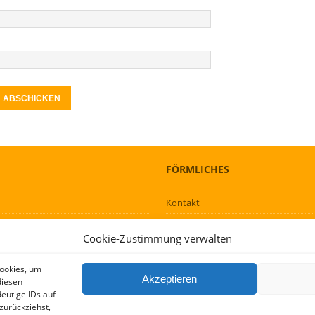
FÖRMLICHES
Kontakt
Über mich
Cookie-Zustimmung verwalten
AGBs
Impressum und Datenschutzerklär
Cookies, um
Akzeptieren
diesen
eutige IDs auf
zurückziehst,