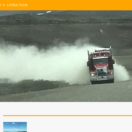
n?
LITERA-TOUR
GUT BERATEN
LITERA-TOUR
enkens
LITERA-TOUR
roblemzonen …
SONST NOCH WAS