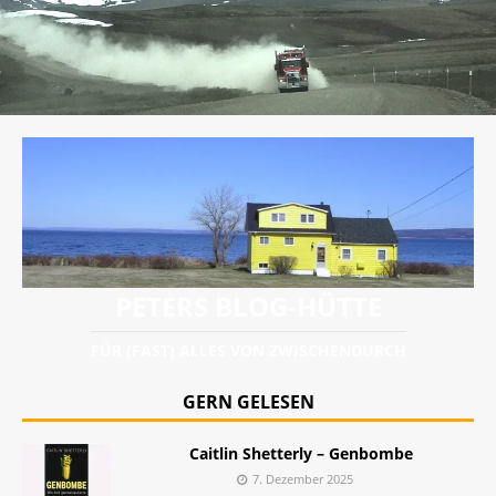
PETERS BLOG-HÜTTE
FÜR (FAST) ALLES VON ZWISCHENDURCH
GERN GELESEN
Caitlin Shetterly – Genbombe
7. Dezember 2025