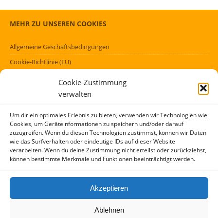
MEHR ZU UNSEREN COOKIES
Allgemeine Geschäftsbedingungen
Cookie-Richtlinie (EU)
Datenschutzerklärung (EU)
Cookie-Zustimmung
Impressum
verwalten
Haftungsausschluss
Um dir ein optimales Erlebnis zu bieten, verwenden wir Technologien wie
Cookies, um Geräteinformationen zu speichern und/oder darauf
FÖRMLICHES
zuzugreifen. Wenn du diesen Technologien zustimmst, können wir Daten
wie das Surfverhalten oder eindeutige IDs auf dieser Website
verarbeiten. Wenn du deine Zustimmung nicht erteilst oder zurückziehst,
Kontakt
können bestimmte Merkmale und Funktionen beeinträchtigt werden.
Über mich
AGBs
Akzeptieren
Impressum und Datenschutzerklärung
Ablehnen