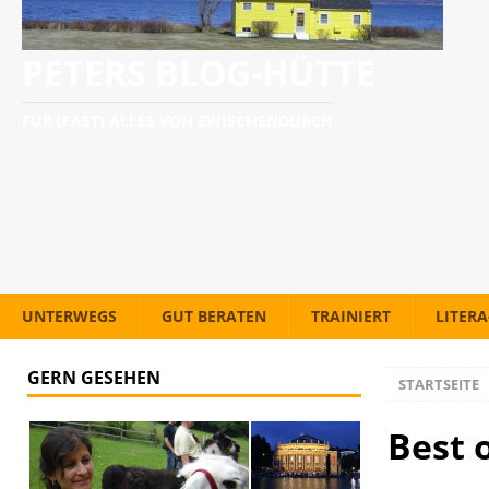
PETERS BLOG-HÜTTE
FÜR (FAST) ALLES VON ZWISCHENDURCH
UNTERWEGS
GUT BERATEN
TRAINIERT
LITER
GERN GESEHEN
STARTSEITE
Best 