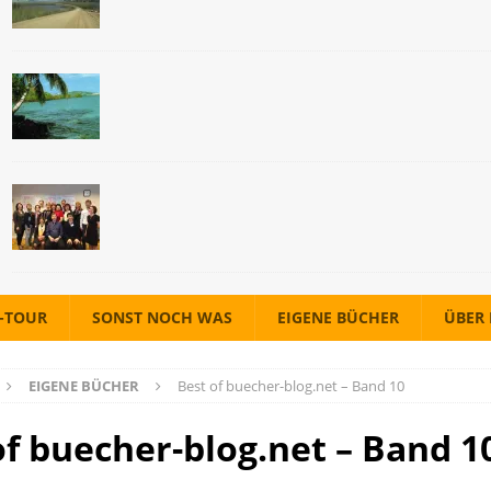
A-TOUR
SONST NOCH WAS
EIGENE BÜCHER
ÜBER
EIGENE BÜCHER
Best of buecher-blog.net – Band 10
of buecher-blog.net – Band 1