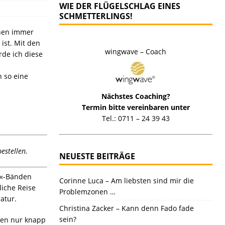
WIE DER FLÜGELSCHLAG EINES
SCHMETTERLINGS!
enen immer
 ist. Mit den
wingwave – Coach
rde ich diese
 so eine
Nächstes Coaching?
Termin bitte vereinbaren unter
Tel.: 0711 – 24 39 43
estellen.
NEUESTE BEITRÄGE
f«-Bänden
Corinne Luca – Am liebsten sind mir die
liche Reise
Problemzonen …
atur.
Christina Zacker – Kann denn Fado fade
sein?
men nur knapp