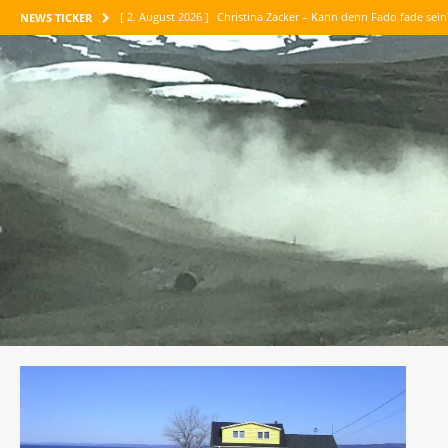
[ 2. August 2026 ]
Christina Zacker – Kann denn Fado fade sei
NEWS TICKER
[ 1. August 2026 ]
Maike Maja Nowak – Abenteuer Vertrauen
[ 30. Juli 2026 ]
Jean-Paul Belmondo – Meine tausend Leben
[ 26. Juli 2026 ]
Maria Konnikova – Die Kunst des logischen D
[ 6. August 2026 ]
Corinne Luca – Am liebsten sind mir die P