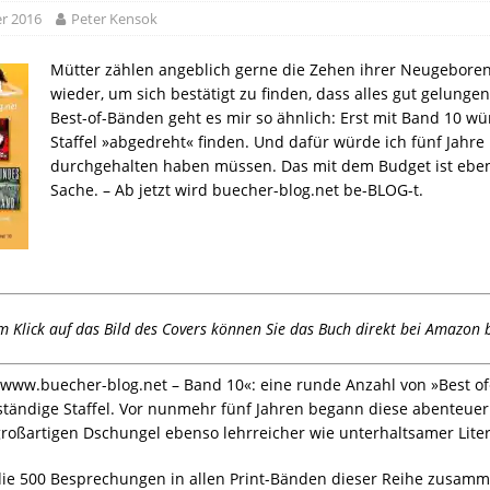
r 2016
Peter Kensok
Mütter zählen angeblich gerne die Zehen ihrer Neugebor
wieder, um sich bestätigt zu finden, dass alles gut gelungen
Best-of-Bänden geht es mir so ähnlich: Erst mit Band 10 wü
Staffel »abgedreht« finden. Und dafür würde ich fünf Jahre
durchgehalten haben müssen. Das mit dem Budget ist eben
Sache. – Ab jetzt wird buecher-blog.net be-BLOG-t.
m Klick auf das Bild des Covers können Sie das Buch direkt bei Amazon b
 www.buecher-blog.net – Band 10«: eine runde Anzahl von »Best o
lständige Staffel. Vor nunmehr fünf Jahren begann diese abenteuer
roßartigen Dschungel ebenso lehrreicher wie unterhaltsamer Liter
 die 500 Besprechungen in allen Print-Bänden dieser Reihe zusam