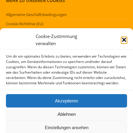
MEHR ZU UNSEREN COOKIES
Allgemeine Geschäftsbedingungen
Cookie-Richtlinie (EU)
Datenschutzerklärung (EU)
Cookie-Zustimmung
Impressum
verwalten
Haftungsausschluss
Um dir ein optimales Erlebnis zu bieten, verwenden wir Technologien wie
Cookies, um Geräteinformationen zu speichern und/oder darauf
FÖRMLICHES
zuzugreifen. Wenn du diesen Technologien zustimmst, können wir Daten
wie das Surfverhalten oder eindeutige IDs auf dieser Website
verarbeiten. Wenn du deine Zustimmung nicht erteilst oder zurückziehst,
Kontakt
können bestimmte Merkmale und Funktionen beeinträchtigt werden.
Über mich
AGBs
Akzeptieren
Impressum und Datenschutzerklärung
Ablehnen
Copyright (c) 2017 – 2026 / Idee und Konzept: Peter Kensok, M.A. –
Einstellungen ansehen
Stuttgart