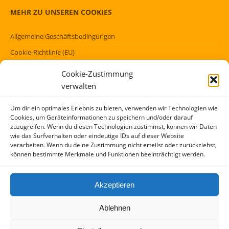
MEHR ZU UNSEREN COOKIES
Allgemeine Geschäftsbedingungen
Cookie-Richtlinie (EU)
Datenschutzerklärung (EU)
Cookie-Zustimmung
Impressum
verwalten
Haftungsausschluss
Um dir ein optimales Erlebnis zu bieten, verwenden wir Technologien wie
Cookies, um Geräteinformationen zu speichern und/oder darauf
FÖRMLICHES
zuzugreifen. Wenn du diesen Technologien zustimmst, können wir Daten
wie das Surfverhalten oder eindeutige IDs auf dieser Website
verarbeiten. Wenn du deine Zustimmung nicht erteilst oder zurückziehst,
Kontakt
können bestimmte Merkmale und Funktionen beeinträchtigt werden.
Über mich
AGBs
Akzeptieren
Impressum und Datenschutzerklärung
Ablehnen
Copyright (c) 2017 – 2026 / Idee und Konzept: Peter Kensok, M.A. –