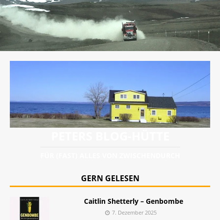
PETERS BLOG-HÜTTE
FÜR (FAST) ALLES VON ZWISCHENDURCH
GERN GELESEN
Caitlin Shetterly – Genbombe
7. Dezember 2025