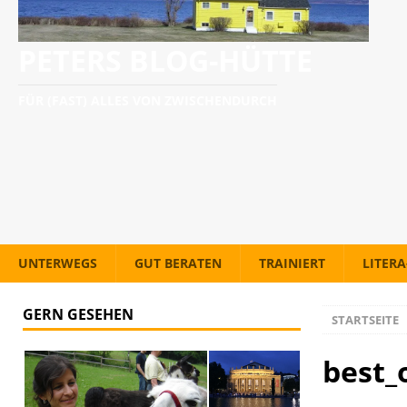
PETERS BLOG-HÜTTE
FÜR (FAST) ALLES VON ZWISCHENDURCH
UNTERWEGS
GUT BERATEN
TRAINIERT
LITER
GERN GESEHEN
STARTSEITE
best_