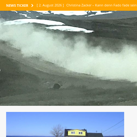
[ 2. August 2026 ]
Christina Zacker – Kann denn Fado fade sei
NEWS TICKER
[ 1. August 2026 ]
Maike Maja Nowak – Abenteuer Vertrauen
[ 30. Juli 2026 ]
Jean-Paul Belmondo – Meine tausend Leben
[ 26. Juli 2026 ]
Maria Konnikova – Die Kunst des logischen D
[ 6. August 2026 ]
Corinne Luca – Am liebsten sind mir die P