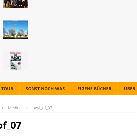
A-TOUR
SONST NOCH WAS
EIGENE BÜCHER
ÜBER
Medien
best_of_07
of_07