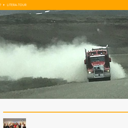
n?
LITERA-TOUR
GUT BERATEN
LITERA-TOUR
enkens
LITERA-TOUR
roblemzonen …
SONST NOCH WAS