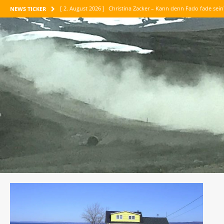
[ 2. August 2026 ]
Christina Zacker – Kann denn Fado fade sei
NEWS TICKER
[ 1. August 2026 ]
Maike Maja Nowak – Abenteuer Vertrauen
[ 30. Juli 2026 ]
Jean-Paul Belmondo – Meine tausend Leben
[ 26. Juli 2026 ]
Maria Konnikova – Die Kunst des logischen D
[ 6. August 2026 ]
Corinne Luca – Am liebsten sind mir die P