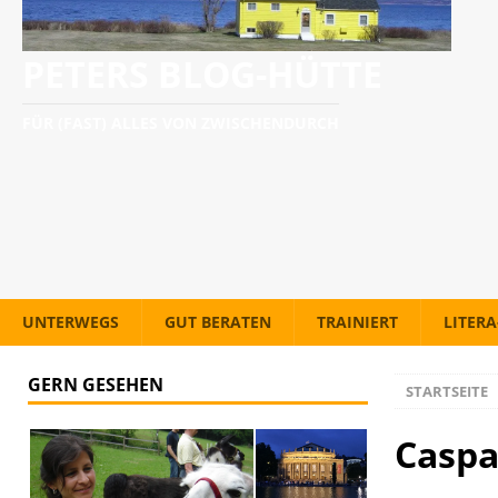
PETERS BLOG-HÜTTE
FÜR (FAST) ALLES VON ZWISCHENDURCH
UNTERWEGS
GUT BERATEN
TRAINIERT
LITER
GERN GESEHEN
STARTSEITE
Casp