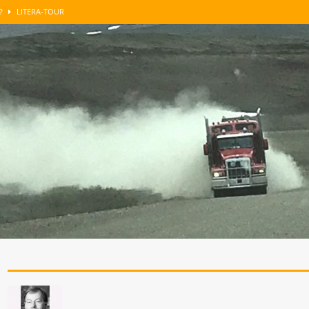
n?
LITERA-TOUR
GUT BERATEN
LITERA-TOUR
enkens
LITERA-TOUR
roblemzonen …
SONST NOCH WAS