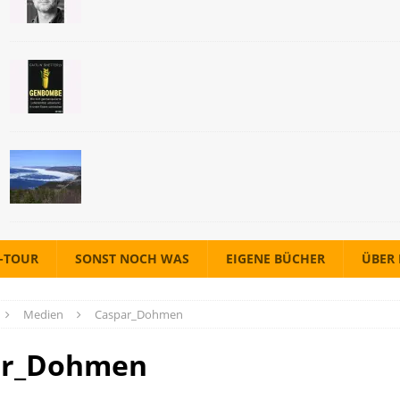
A-TOUR
SONST NOCH WAS
EIGENE BÜCHER
ÜBER
Medien
Caspar_Dohmen
ar_Dohmen