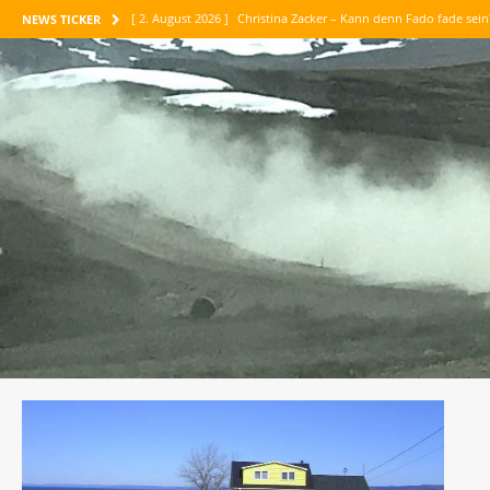
[ 2. August 2026 ]
Christina Zacker – Kann denn Fado fade sei
NEWS TICKER
[ 1. August 2026 ]
Maike Maja Nowak – Abenteuer Vertrauen
[ 30. Juli 2026 ]
Jean-Paul Belmondo – Meine tausend Leben
[ 26. Juli 2026 ]
Maria Konnikova – Die Kunst des logischen D
[ 6. August 2026 ]
Corinne Luca – Am liebsten sind mir die P