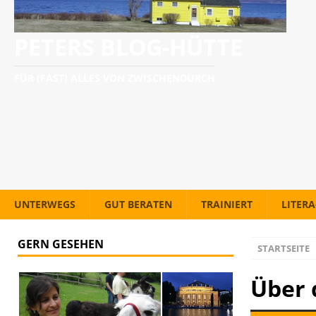
PETERS BLOG-HÜTTE
FÜR (FAST) ALLES VON ZWISCHENDURCH
UNTERWEGS
GUT BERATEN
TRAINIERT
LITER
GERN GESEHEN
STARTSEITE
Über 