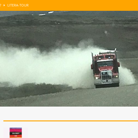
n?
LITERA-TOUR
GUT BERATEN
LITERA-TOUR
enkens
LITERA-TOUR
roblemzonen …
SONST NOCH WAS