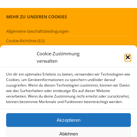
MEHR ZU UNSEREN COOKIES
Allgemeine Geschäftsbedingungen
Cookie-Richtlinie (EU)
Datenschutzerklärung (EU)
Cookie-Zustimmung
Impressum
verwalten
Haftungsausschluss
Um dir ein optimales Erlebnis zu bieten, verwenden wir Technologien wie
Cookies, um Geräteinformationen zu speichern und/oder darauf
FÖRMLICHES
zuzugreifen. Wenn du diesen Technologien zustimmst, können wir Daten
wie das Surfverhalten oder eindeutige IDs auf dieser Website
verarbeiten. Wenn du deine Zustimmung nicht erteilst oder zurückziehst,
Kontakt
können bestimmte Merkmale und Funktionen beeinträchtigt werden.
Über mich
AGBs
Akzeptieren
Impressum und Datenschutzerklärung
Ablehnen