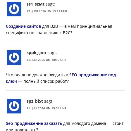
ss1_szMt
sagt:
27. JUNI 2026 UM 13:11 UHR
Создание сайтов
для B2B — в чём принципиальная
специфика по сравнению с B2C?
sppk_ijmr
sagt:
12. JULI 2026 UM 18:59 UHR
Что реально должно входить в
SEO продвижение под
ключ
— полный список работ?
spz_blSt
sagt:
21. JULI 2026 UM 15:04 UHR
Seo продвижение заказать
для молодого домена — стоит
или подождать?