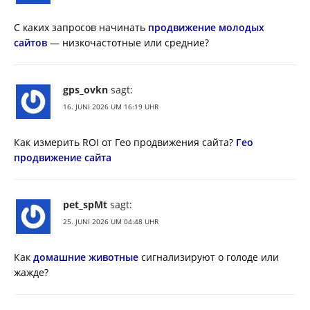
С каких запросов начинать
продвижение молодых
сайтов
— низкочастотные или средние?
gps_ovkn
sagt:
16. JUNI 2026 UM 16:19 UHR
Как измерить ROI от Гео продвижения сайта?
Гео
продвижение сайта
pet_spMt
sagt:
25. JUNI 2026 UM 04:48 UHR
Как
домашние животные
сигнализируют о голоде или
жажде?