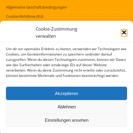
Allgemeine Geschäftsbedingungen
Cookie-Richtlinie (EU)
Datenschutzerklärung (EU)
Cookie-Zustimmung
Impressum
verwalten
Haftungsausschluss
Um dir ein optimales Erlebnis zu bieten, verwenden wir Technologien wie
Cookies, um Geräteinformationen zu speichern und/oder darauf
FÖRMLICHES
zuzugreifen. Wenn du diesen Technologien zustimmst, können wir Daten
wie das Surfverhalten oder eindeutige IDs auf dieser Website
verarbeiten. Wenn du deine Zustimmung nicht erteilst oder zurückziehst,
Kontakt
können bestimmte Merkmale und Funktionen beeinträchtigt werden.
Über mich
AGBs
Akzeptieren
Impressum und Datenschutzerklärung
Ablehnen
Copyright (c) 2017 – 2026 / Idee und Konzept: Peter Kensok, M.A. –
Einstellungen ansehen
Stuttgart
UA-11532798-17