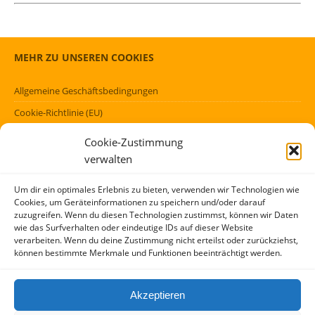
MEHR ZU UNSEREN COOKIES
Allgemeine Geschäftsbedingungen
Cookie-Richtlinie (EU)
Datenschutzerklärung (EU)
Cookie-Zustimmung
Impressum
verwalten
Haftungsausschluss
Um dir ein optimales Erlebnis zu bieten, verwenden wir Technologien wie
Cookies, um Geräteinformationen zu speichern und/oder darauf
FÖRMLICHES
zuzugreifen. Wenn du diesen Technologien zustimmst, können wir Daten
wie das Surfverhalten oder eindeutige IDs auf dieser Website
verarbeiten. Wenn du deine Zustimmung nicht erteilst oder zurückziehst,
Kontakt
können bestimmte Merkmale und Funktionen beeinträchtigt werden.
Über mich
AGBs
Akzeptieren
Impressum und Datenschutzerklärung