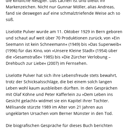
die kindliche Neugier. Das Lachen ist und bleibt ihr
Markenzeichen. Nicht nur Gunnar Möller, alias Andreas,
fand sie deswegen auf eine schmalztriefende Weise ach so
süß.
Liselotte Pulver wurde am 11. Oktober 1929 in Bern geboren
und schaut auf weit über 70 Produktionen zurück, von »Ein
Seemann ist kein Schneemann« (1949) bis »Das Superweib«
(1996) für das Kino, von »Unsere Kleine Stadt« (1954) über
die »Sesamstraße« 1985) bis »Die Zürcher Verlobung –
Drehbuch zur Liebe« (2007) im Fernsehen.
Liselotte Pulver hat sich ihre Lebensfreude stets bewahrt,
trotz der Schicksalsschläge, die bei einem solch langen
Leben wohl kaum ausbleiben dürften. In den Gesprächen
mit Olaf Köhne und Peter Käfferlein zu »Dem Leben ins
Gesicht gelacht« widmet sie ein Kapitel ihrer Tochter.
Mélisande stürzte 1989 im Alter von 21 Jahren aus
ungeklärten Ursachen vom Berner Münster in den Tod.
Die biografischen Gespräche für dieses Buch berichten