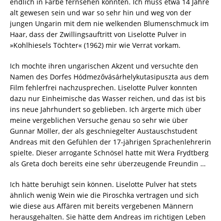
endlich in Farbe fernsehen konnten. Ich muss etwa 14 Jahre
alt gewesen sein und war so sehr hin und weg von der
jungen Ungarin mit dem nie welkenden Blumenschmuck im
Haar, dass der Zwillingsauftritt von Liselotte Pulver in
»Kohlhiesels Töchter« (1962) mir wie Verrat vorkam.
Ich mochte ihren ungarischen Akzent und versuchte den
Namen des Dorfes Hódmezővásárhelykutasipuszta aus dem
Film fehlerfrei nachzusprechen. Liselotte Pulver konnten
dazu nur Einheimische das Wasser reichen, und das ist bis
ins neue Jahrhundert so geblieben. Ich ärgerte mich über
meine vergeblichen Versuche genau so sehr wie über
Gunnar Möller, der als geschniegelter Austauschstudent
Andreas mit den Gefühlen der 17-jährigen Sprachenlehrerin
spielte. Dieser arrogante Schnösel hatte mit Wera Frydtberg
als Greta doch bereits eine sehr überzeugende Freundin …
Ich hätte beruhigt sein können. Liselotte Pulver hat stets
ähnlich wenig Wein wie die Piroschka vertragen und sich
wie diese aus Affären mit bereits vergebenen Männern
herausgehalten. Sie hätte dem Andreas im richtigen Leben