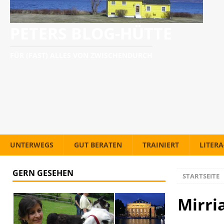
PETERS BLOG-HÜTTE
FÜR (FAST) ALLES VON ZWISCHENDURCH
UNTERWEGS
GUT BERATEN
TRAINIERT
LITER
GERN GESEHEN
STARTSEITE
Mirri