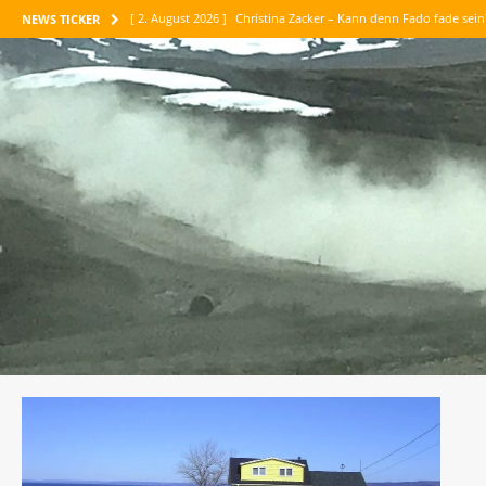
[ 2. August 2026 ]
Christina Zacker – Kann denn Fado fade sei
NEWS TICKER
[ 1. August 2026 ]
Maike Maja Nowak – Abenteuer Vertrauen
[ 30. Juli 2026 ]
Jean-Paul Belmondo – Meine tausend Leben
[ 26. Juli 2026 ]
Maria Konnikova – Die Kunst des logischen D
[ 6. August 2026 ]
Corinne Luca – Am liebsten sind mir die P