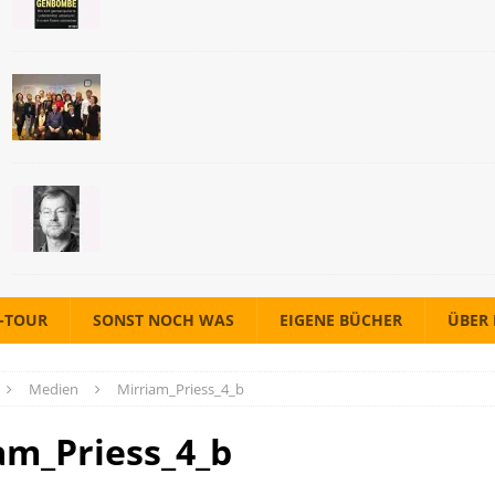
A-TOUR
SONST NOCH WAS
EIGENE BÜCHER
ÜBER
Medien
Mirriam_Priess_4_b
am_Priess_4_b