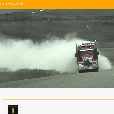
n?
LITERA-TOUR
GUT BERATEN
LITERA-TOUR
enkens
LITERA-TOUR
roblemzonen …
SONST NOCH WAS