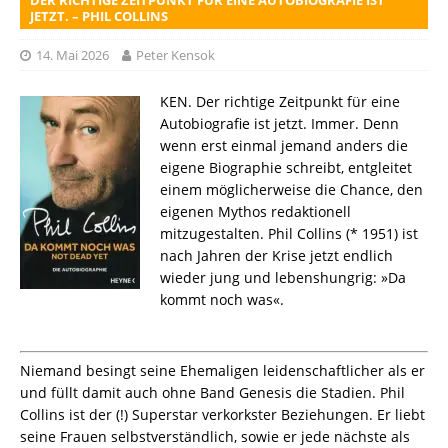
JETZT. – PHIL COLLINS
14. Mai 2026
Peter Kensok
KEN. Der richtige Zeitpunkt für eine
Autobiografie ist jetzt. Immer. Denn
wenn erst einmal jemand anders die
eigene Biographie schreibt, entgleitet
einem möglicherweise die Chance, den
eigenen Mythos redaktionell
mitzugestalten. Phil Collins (* 1951) ist
nach Jahren der Krise jetzt endlich
wieder jung und lebenshungrig: »Da
kommt noch was«.
Niemand besingt seine Ehemaligen leidenschaftlicher als er
und füllt damit auch ohne Band Genesis die Stadien. Phil
Collins ist der (!) Superstar verkorkster Beziehungen. Er liebt
seine Frauen selbstverständlich, sowie er jede nächste als