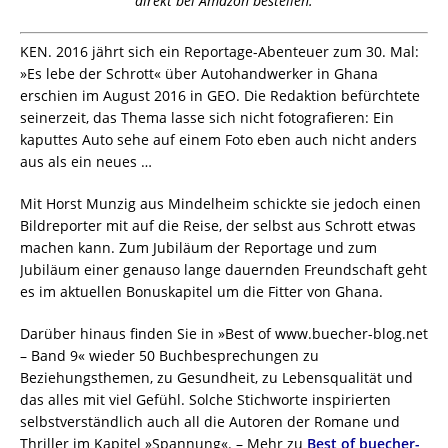
direkt bei Amazon bestellen.
KEN. 2016 jährt sich ein Reportage-Abenteuer zum 30. Mal:
»Es lebe der Schrott« über Autohandwerker in Ghana
erschien im August 2016 in GEO. Die Redaktion befürchtete
seinerzeit, das Thema lasse sich nicht fotografieren: Ein
kaputtes Auto sehe auf einem Foto eben auch nicht anders
aus als ein neues …
Mit Horst Munzig aus Mindelheim schickte sie jedoch einen
Bildreporter mit auf die Reise, der selbst aus Schrott etwas
machen kann. Zum Jubiläum der Reportage und zum
Jubiläum einer genauso lange dauernden Freundschaft geht
es im aktuellen Bonuskapitel um die Fitter von Ghana.
Darüber hinaus finden Sie in »Best of www.buecher-blog.net
– Band 9« wieder 50 Buchbesprechungen zu
Beziehungsthemen, zu Gesundheit, zu Lebensqualität und
das alles mit viel Gefühl. Solche Stichworte inspirierten
selbstverständlich auch all die Autoren der Romane und
Thriller im Kapitel »Spannung«. – Mehr zu
Best of buecher-