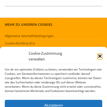
MEHR ZU UNSEREN COOKIES
Allgemeine Geschäftsbedingungen
Cookie-Richtlinie (EU)
Datenschutzerklärung (EU)
Cookie-Zustimmung
Impressum
verwalten
Haftungsausschluss
Um dir ein optimales Erlebnis zu bieten, verwenden wir Technologien wie
Cookies, um Geräteinformationen zu speichern und/oder darauf
FÖRMLICHES
zuzugreifen. Wenn du diesen Technologien zustimmst, können wir Daten
wie das Surfverhalten oder eindeutige IDs auf dieser Website
verarbeiten. Wenn du deine Zustimmung nicht erteilst oder zurückziehst,
Kontakt
können bestimmte Merkmale und Funktionen beeinträchtigt werden.
Über mich
AGBs
Akzeptieren