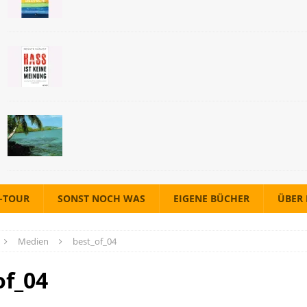
A-TOUR
SONST NOCH WAS
EIGENE BÜCHER
ÜBER
Medien
best_of_04
of_04