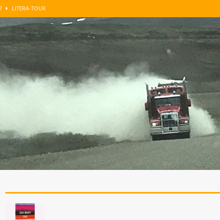
n?
LITERA-TOUR
GUT BERATEN
LITERA-TOUR
enkens
LITERA-TOUR
roblemzonen …
SONST NOCH WAS