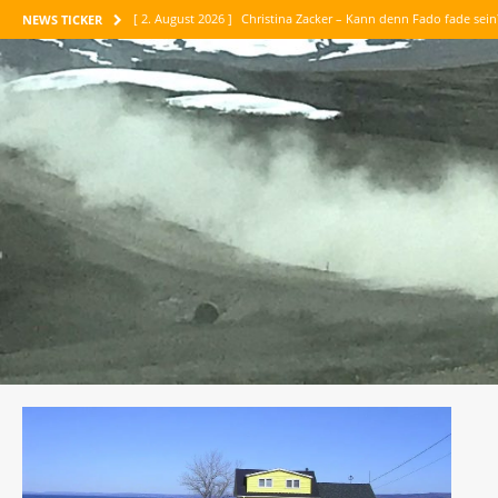
[ 2. August 2026 ]
Christina Zacker – Kann denn Fado fade sei
NEWS TICKER
[ 1. August 2026 ]
Maike Maja Nowak – Abenteuer Vertrauen
[ 30. Juli 2026 ]
Jean-Paul Belmondo – Meine tausend Leben
[ 26. Juli 2026 ]
Maria Konnikova – Die Kunst des logischen D
[ 6. August 2026 ]
Corinne Luca – Am liebsten sind mir die P