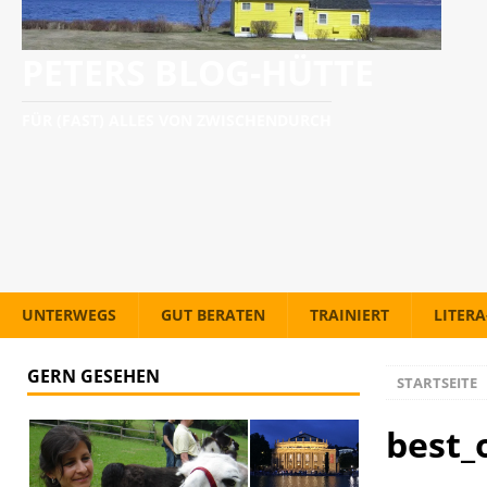
PETERS BLOG-HÜTTE
FÜR (FAST) ALLES VON ZWISCHENDURCH
UNTERWEGS
GUT BERATEN
TRAINIERT
LITER
GERN GESEHEN
STARTSEITE
best_