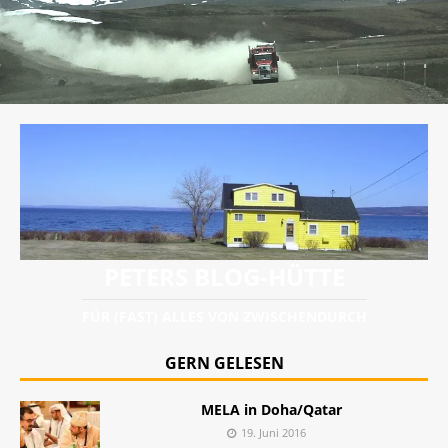
PETERS BLOG-HÜTTE
FÜR (FAST) ALLES VON ZWISCHENDURCH
GERN GELESEN
MELA in Doha/Qatar
19. Juni 2016