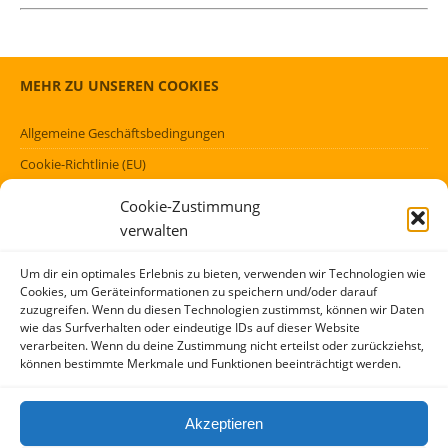
MEHR ZU UNSEREN COOKIES
Allgemeine Geschäftsbedingungen
Cookie-Richtlinie (EU)
Datenschutzerklärung (EU)
Cookie-Zustimmung
Impressum
verwalten
Haftungsausschluss
Um dir ein optimales Erlebnis zu bieten, verwenden wir Technologien wie
Cookies, um Geräteinformationen zu speichern und/oder darauf
FÖRMLICHES
zuzugreifen. Wenn du diesen Technologien zustimmst, können wir Daten
wie das Surfverhalten oder eindeutige IDs auf dieser Website
verarbeiten. Wenn du deine Zustimmung nicht erteilst oder zurückziehst,
Kontakt
können bestimmte Merkmale und Funktionen beeinträchtigt werden.
Über mich
AGBs
Akzeptieren
Impressum und Datenschutzerklärung