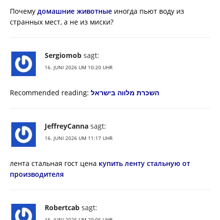
Почему
домашние животные
иногда пьют воду из
странных мест, а не из миски?
Sergiomob
sagt:
16. JUNI 2026 UM 10:20 UHR
Recommended reading:
השכרת מלווה בישראל
JeffreyCanna
sagt:
16. JUNI 2026 UM 11:17 UHR
лента стальная гост цена
купить ленту стальную от
производителя
Robertcab
sagt:
16. JUNI 2026 UM 20:06 UHR