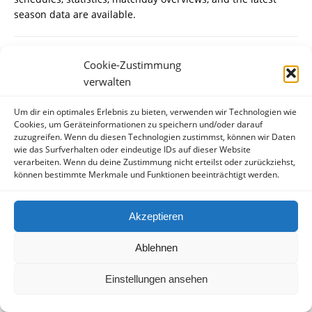
season data are available.
MichaelGew
sagt:
Cookie-Zustimmung
18. JUNI 2026 UM 09:33 UHR
verwalten
Um dir ein optimales Erlebnis zu bieten, verwenden wir Technologien wie
NBA news
nb2-tabella
game results, schedules, and the
Cookies, um Geräteinformationen zu speichern und/oder darauf
latest season standings. Get the latest information on teams,
zuzugreifen. Wenn du diesen Technologien zustimmst, können wir Daten
players, and the tournament, analyze statistics, and follow
wie das Surfverhalten oder eindeutige IDs auf dieser Website
the championship race and playoff progress.
verarbeiten. Wenn du deine Zustimmung nicht erteilst oder zurückziehst,
können bestimmte Merkmale und Funktionen beeinträchtigt werden.
MichaelTuh
sagt:
Akzeptieren
18. JUNI 2026 UM 10:07 UHR
Ablehnen
The latest Liverpool news
liverpool-meccs hu
fixtures, and
season results. Get up-to-date information on team
Einstellungen ansehen
performances, lineup changes, player achievements, match
statistics, and key events in English and European football.