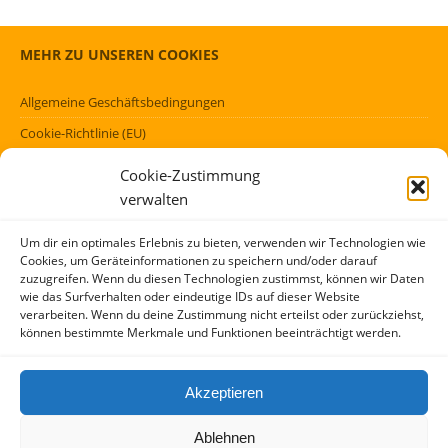
MEHR ZU UNSEREN COOKIES
Allgemeine Geschäftsbedingungen
Cookie-Richtlinie (EU)
Datenschutzerklärung (EU)
Cookie-Zustimmung
Impressum
verwalten
Haftungsausschluss
Um dir ein optimales Erlebnis zu bieten, verwenden wir Technologien wie
Cookies, um Geräteinformationen zu speichern und/oder darauf
FÖRMLICHES
zuzugreifen. Wenn du diesen Technologien zustimmst, können wir Daten
wie das Surfverhalten oder eindeutige IDs auf dieser Website
verarbeiten. Wenn du deine Zustimmung nicht erteilst oder zurückziehst,
Kontakt
können bestimmte Merkmale und Funktionen beeinträchtigt werden.
Über mich
AGBs
Akzeptieren
Impressum und Datenschutzerklärung
Ablehnen